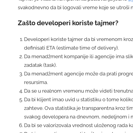
svakodnevno da bi logovali vreme koje se utroši n
Zašto developeri koriste tajmer?
Developeri koriste tajmer da bi vremenom kroz 
definisati ETA (estimate time of delivery).
Da menadžment kompanije ili agencije ima sli
zadatak (task).
Da menadžment agencije može da prati progres
resursima.
Da se u realnom vremenu može videti trenutna 
Da bi klijent imao uvid u statistiku o tome kol
zahteve. Ova statistika je transparentna kroz t
svakog developera na dnevnom, nedeljnom i
Da bi se valorizovala vrednost uloženog rada ka