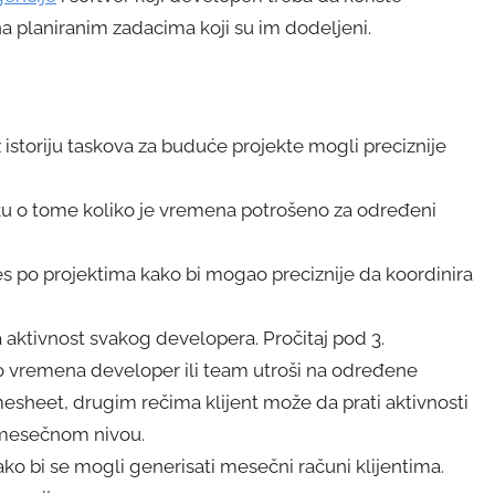
a planiranim zadacima koji su im dodeljeni.
istoriju taskova za buduće projekte mogli preciznije
ku o tome koliko je vremena potrošeno za određeni
 po projektima kako bi mogao preciznije da koordinira
aktivnost svakog developera. Pročitaj pod 3.
iko vremena developer ili team utroši na određene
imesheet, drugim rečima klijent može da prati aktivnosti
 mesečnom nivou.
ko bi se mogli generisati mesečni računi klijentima.