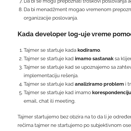
Da bi se mogli prepoznati troškovi poslovanja a
Da bi menadžment mogao vremenom prepoznati k
organizacije poslovanja.
Kada developer log-uje vreme pomo
Tajmer se startuje kada
kodiramo
.
Tajmer se startuje kad
imamo sastanak
sa klije
Tajmer se startuje kad se upoznajemo sa zahte
implementaciju rešenja.
Tajmer se startuje kad
analiziramo problem
i t
Tajmer se startuje kad imamo
korespondenciju 
email, chat ili meeting.
Tajmer startujemo bez obzira na to da li je određe
rečima tajmer ne startujemo po subjektivnom oseć