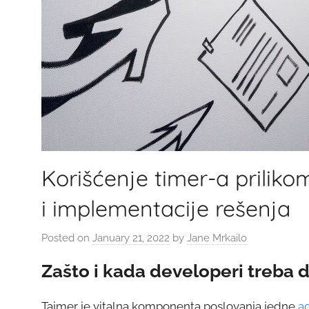
Korišćenje timer-a priliko
i implementacije rešenja
Posted on
January 21, 2022
by
Jane Mrkailo
Zašto i kada developeri treba d
Tajmer je vitalna komponenta poslovanja jedne
a