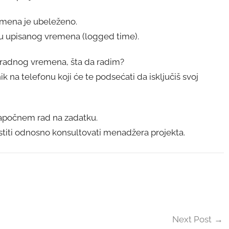
emena je ubeleženo.
vku upisanog vremena (logged time).
u radnog vremena, šta da radim?
 na telefonu koji će te podsećati da isključiš svoj
započnem rad na zadatku.
iti odnosno konsultovati menadžera projekta.
Next Post