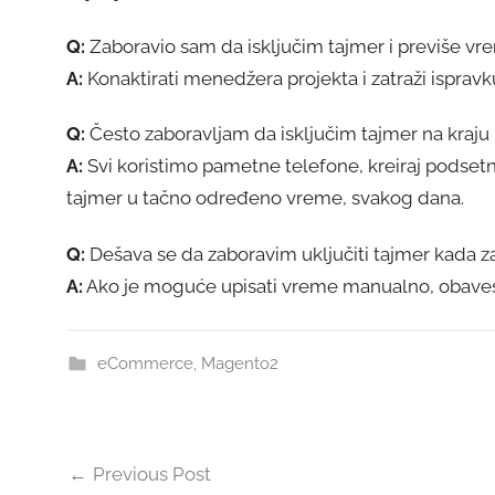
Q:
Zaboravio sam da isključim tajmer i previše vr
A:
Konaktirati menedžera projekta i zatraži ispra
Q:
Često zaboravljam da isključim tajmer na kraj
A:
Svi koristimo pametne telefone, kreiraj podsetnik
tajmer u tačno određeno vreme, svakog dana.
Q:
Dešava se da zaboravim uključiti tajmer kada 
A:
Ako je moguće upisati vreme manualno, obavest
eCommerce
,
Magento2
Post
Previous Post
navigation