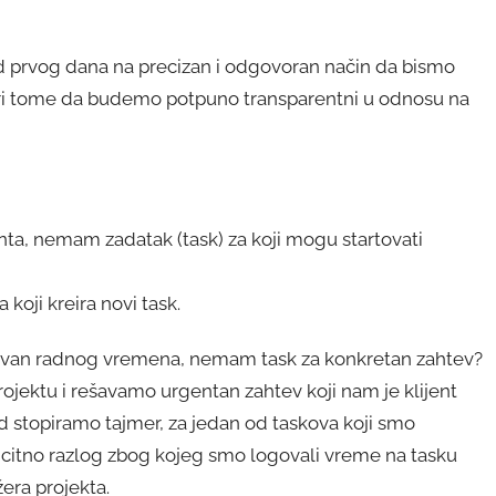
od prvog dana na precizan i odgovoran način da bismo
 pri tome da budemo potpuno transparentni u odnosu na
nta, nemam zadatak (task) za koji mogu startovati
oji kreira novi task.
, izvan radnog vremena, nemam task za konkretan zahtev?
projektu i rešavamo urgentan zahtev koji nam je klijent
d stopiramo tajmer, za jedan od taskova koji smo
icitno razlog zbog kojeg smo logovali vreme na tasku
era projekta.