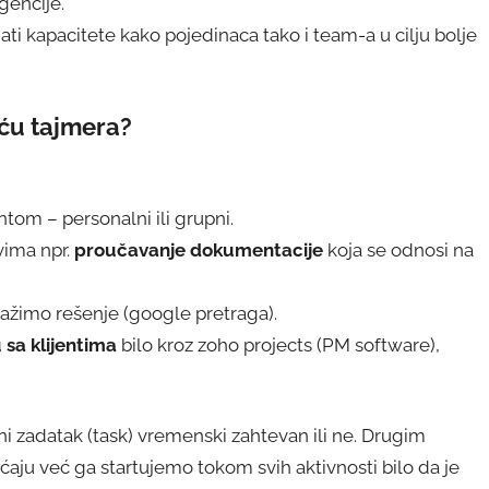
gencije.
apacitete kako pojedinaca tako i team-a u cilju bolje
ću tajmera?
ntom – personalni ili grupni.
vima npr.
proučavanje dokumentacije
koja se odnosi na
ražimo rešenje (google pretraga).
sa klijentima
bilo kroz zoho projects (PM software),
ni zadatak (task) vremenski zahtevan ili ne. Drugim
aju već ga startujemo tokom svih aktivnosti bilo da je