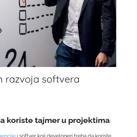
m razvoja softvera
a koriste tajmer u projektima
gencije
i softver koji developeri treba da koriste