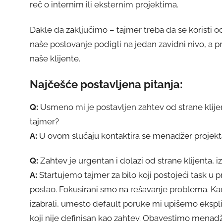
reč o internim ili eksternim projektima.
Dakle da zaključimo – tajmer treba da se koristi 
naše poslovanje podigli na jedan zavidni nivo, a
naše klijente.
Najčešće postavljena pitanja:
Q:
Usmeno mi je postavljen zahtev od strane klije
tajmer?
A:
U ovom slučaju kontaktira se menadžer projekta k
Q:
Zahtev je urgentan i dolazi od strane klijenta
A:
Startujemo tajmer za bilo koji postojeći task u 
poslao. Fokusirani smo na rešavanje problema. Ka
izabrali, umesto default poruke mi upišemo ekspl
koji nije definisan kao zahtev. Obavestimo menadž